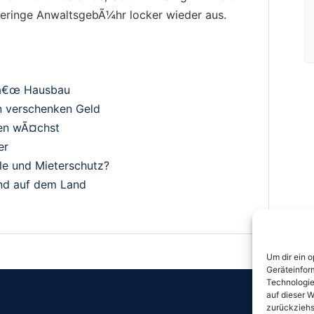
geringe AnwaltsgebÃ¼hr locker wieder aus.
nâ€œ Hausbau
n verschenken Geld
en wÃ¤chst
er
ile und Mieterschutz?
and auf dem Land
Um dir ein 
Geräteinfor
Technologie
auf dieser W
zurückziehs