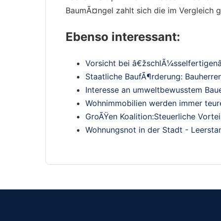
BaumÃ¤ngel zahlt sich die im Vergleich 
Ebenso interessant:
Vorsicht bei â€žschlÃ¼sselfertige
Staatliche BaufÃ¶rderung: Bauherre
Interesse an umweltbewusstem Bau
Wohnimmobilien werden immer teur
GroÃŸen Koalition:Steuerliche Vorte
Wohnungsnot in der Stadt - Leerst