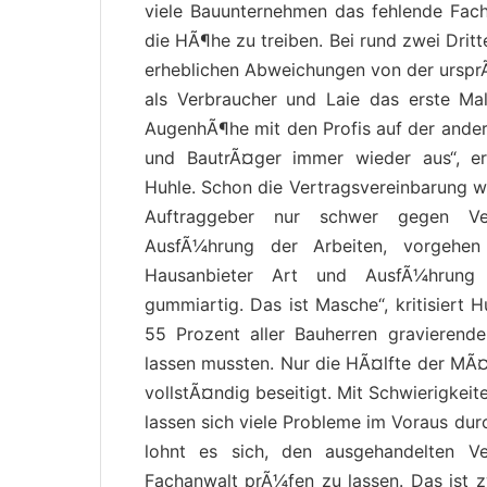
viele Bauunternehmen das fehlende Fach
die HÃ¶he zu treiben. Bei rund zwei Drit
erheblichen Abweichungen von der urspr
als Verbraucher und Laie das erste Mal
AugenhÃ¶he mit den Profis auf der ande
und BautrÃ¤ger immer wieder aus“, er
Huhle. Schon die Vertragsvereinbarung w
Auftraggeber nur schwer gegen Ver
AusfÃ¼hrung der Arbeiten, vorgehen
Hausanbieter Art und AusfÃ¼hrung 
gummiartig. Das ist Masche“, kritisiert
55 Prozent aller Bauherren gravierend
lassen mussten. Nur die HÃ¤lfte der MÃ
vollstÃ¤ndig beseitigt. Mit Schwierigkei
lassen sich viele Probleme im Voraus dur
lohnt es sich, den ausgehandelten V
Fachanwalt prÃ¼fen zu lassen. Das ist z