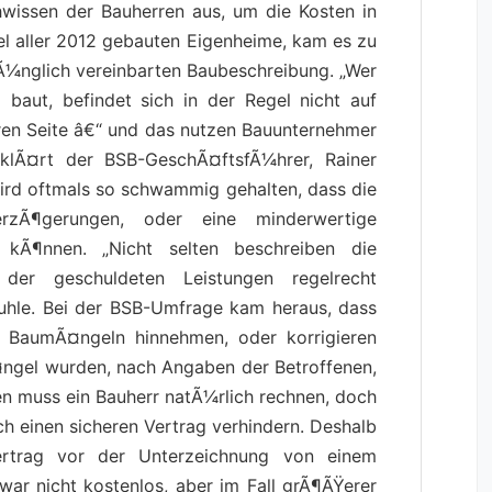
wissen der Bauherren aus, um die Kosten in
tel aller 2012 gebauten Eigenheime, kam es zu
Ã¼nglich vereinbarten Baubeschreibung. „Wer
 baut, befindet sich in der Regel nicht auf
ren Seite â€“ und das nutzen Bauunternehmer
klÃ¤rt der BSB-GeschÃ¤ftsfÃ¼hrer, Rainer
ird oftmals so schwammig gehalten, dass die
zÃ¶gerungen, oder eine minderwertige
 kÃ¶nnen. „Nicht selten beschreiben die
der geschuldeten Leistungen regelrecht
 Huhle. Bei der BSB-Umfrage kam heraus, dass
e BaumÃ¤ngeln hinnehmen, oder korrigieren
¤ngel wurden, nach Angaben der Betroffenen,
ten muss ein Bauherr natÃ¼rlich rechnen, doch
ch einen sicheren Vertrag verhindern. Deshalb
ertrag vor der Unterzeichnung von einem
war nicht kostenlos, aber im Fall grÃ¶ÃŸerer