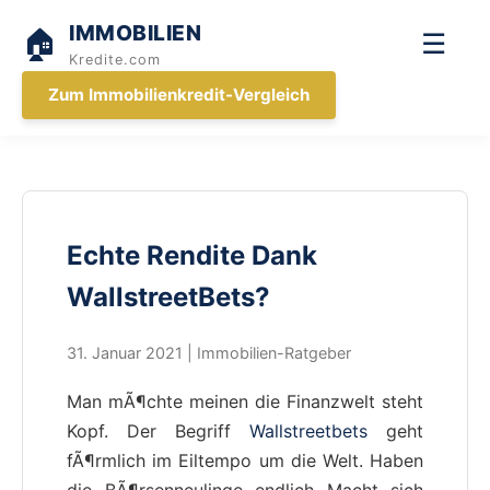
IMMOBILIEN
🏠
☰
Kredite.com
Zum Immobilienkredit-Vergleich
Echte Rendite Dank
WallstreetBets?
31. Januar 2021 | Immobilien-Ratgeber
Man mÃ¶chte meinen die Finanzwelt steht
Kopf. Der Begriff
Wallstreetbets
geht
fÃ¶rmlich im Eiltempo um die Welt. Haben
die BÃ¶rsenneulinge endlich Macht sich