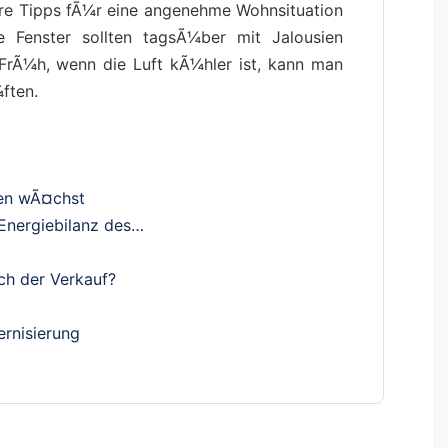
ere Tipps fÃ¼r eine angenehme Wohnsituation
e Fenster sollten tagsÃ¼ber mit Jalousien
 FrÃ¼h, wenn die Luft kÃ¼hler ist, kann man
ften.
en wÃ¤chst
Energiebilanz des…
ch der Verkauf?
rnisierung