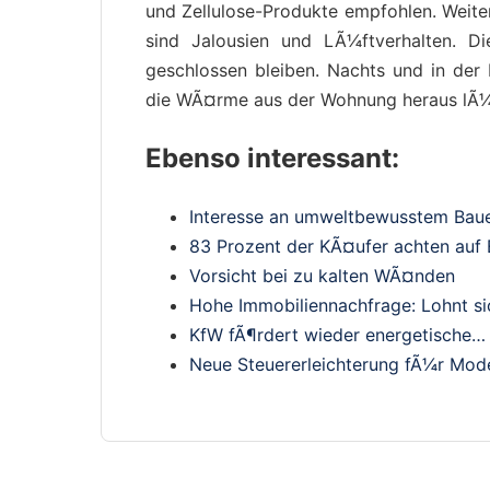
und Zellulose-Produkte empfohlen. Weit
sind Jalousien und LÃ¼ftverhalten. Di
geschlossen bleiben. Nachts und in der
die WÃ¤rme aus der Wohnung heraus lÃ¼
Ebenso interessant:
Interesse an umweltbewusstem Bau
83 Prozent der KÃ¤ufer achten auf 
Vorsicht bei zu kalten WÃ¤nden
Hohe Immobiliennachfrage: Lohnt si
KfW fÃ¶rdert wieder energetische…
Neue Steuererleichterung fÃ¼r Mode