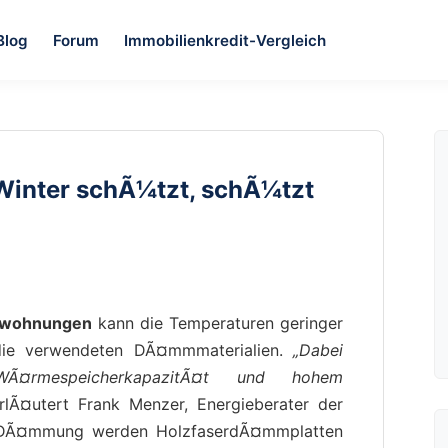
Blog
Forum
Immobilienkredit-Vergleich
nter schÃ¼tzt, schÃ¼tzt
swohnungen
kann die Temperaturen geringer
 die verwendeten DÃ¤mmmaterialien.
„Dabei
WÃ¤rmespeicherkapazitÃ¤t und hohem
lÃ¤utert Frank Menzer, Energieberater der
te DÃ¤mmung werden HolzfaserdÃ¤mmplatten