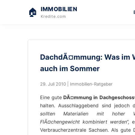
IMMOBILIEN
🏠
Kredite.com
DachdÃ¤mmung: Was im Wi
auch im Sommer
29. Juli 2010 | Immobilien-Ratgeber
Eine gute
DÃ¤mmung in Dachgeschos
halten. Ausschlaggebend sind jedoch
sollten Materialien mit hoher 
FlÃ¤chengewicht kombiniert werden“,
er
Verbraucherzentrale Sachsen. Als gu