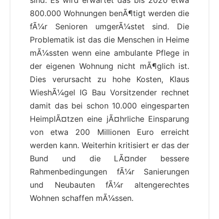
800.000 Wohnungen benÃ¶tigt werden die
fÃ¼r Senioren umgerÃ¼stet sind. Die
Problematik ist das die Menschen in Heime
mÃ¼ssten wenn eine ambulante Pflege in
der eigenen Wohnung nicht mÃ¶glich ist.
Dies verursacht zu hohe Kosten, Klaus
WieshÃ¼gel IG Bau Vorsitzender rechnet
damit das bei schon 10.000 eingesparten
HeimplÃ¤tzen eine jÃ¤hrliche Einsparung
von etwa 200 Millionen Euro erreicht
werden kann. Weiterhin kritisiert er das der
Bund und die LÃ¤nder bessere
Rahmenbedingungen fÃ¼r Sanierungen
und Neubauten fÃ¼r altengerechtes
Wohnen schaffen mÃ¼ssen.