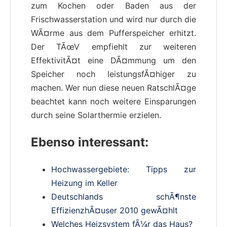
zum Kochen oder Baden aus der
Frischwasserstation und wird nur durch die
WÃ¤rme aus dem Pufferspeicher erhitzt.
Der TÃœV empfiehlt zur weiteren
EffektivitÃ¤t eine DÃ¤mmung um den
Speicher noch leistungsfÃ¤higer zu
machen. Wer nun diese neuen RatschlÃ¤ge
beachtet kann noch weitere Einsparungen
durch seine Solarthermie erzielen.
Ebenso interessant:
Hochwassergebiete: Tipps zur
Heizung im Keller
Deutschlands schÃ¶nste
EffizienzhÃ¤user 2010 gewÃ¤hlt
Welches Heizsystem fÃ¼r das Haus?