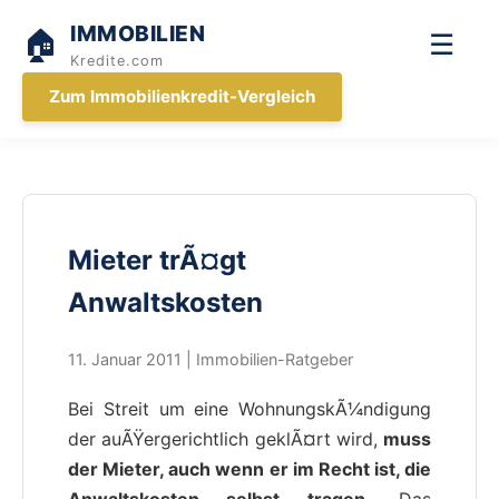
IMMOBILIEN
🏠
☰
Kredite.com
Zum Immobilienkredit-Vergleich
Mieter trÃ¤gt
Anwaltskosten
11. Januar 2011 | Immobilien-Ratgeber
Bei Streit um eine WohnungskÃ¼ndigung
der auÃŸergerichtlich geklÃ¤rt wird,
muss
der Mieter, auch wenn er im Recht ist, die
Anwaltskosten selbst tragen.
Das