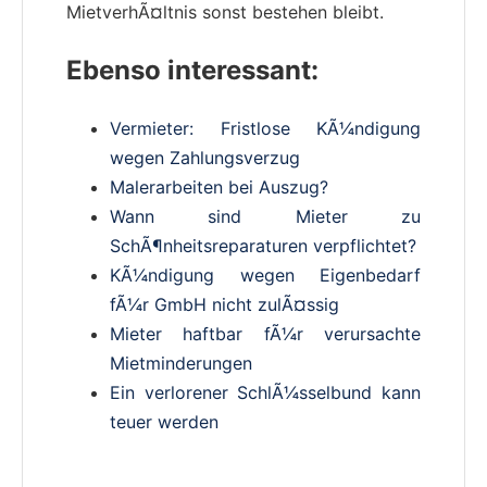
MietverhÃ¤ltnis sonst bestehen bleibt.
Ebenso interessant:
Vermieter: Fristlose KÃ¼ndigung
wegen Zahlungsverzug
Malerarbeiten bei Auszug?
Wann sind Mieter zu
SchÃ¶nheitsreparaturen verpflichtet?
KÃ¼ndigung wegen Eigenbedarf
fÃ¼r GmbH nicht zulÃ¤ssig
Mieter haftbar fÃ¼r verursachte
Mietminderungen
Ein verlorener SchlÃ¼sselbund kann
teuer werden