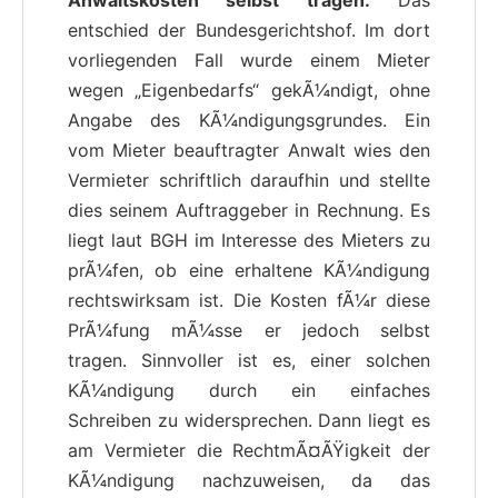
entschied der Bundesgerichtshof. Im dort
vorliegenden Fall wurde einem Mieter
wegen „Eigenbedarfs“ gekÃ¼ndigt, ohne
Angabe des KÃ¼ndigungsgrundes. Ein
vom Mieter beauftragter Anwalt wies den
Vermieter schriftlich daraufhin und stellte
dies seinem Auftraggeber in Rechnung. Es
liegt laut BGH im Interesse des Mieters zu
prÃ¼fen, ob eine erhaltene KÃ¼ndigung
rechtswirksam ist. Die Kosten fÃ¼r diese
PrÃ¼fung mÃ¼sse er jedoch selbst
tragen. Sinnvoller ist es, einer solchen
KÃ¼ndigung durch ein einfaches
Schreiben zu widersprechen. Dann liegt es
am Vermieter die RechtmÃ¤ÃŸigkeit der
KÃ¼ndigung nachzuweisen, da das