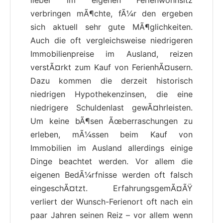
verbringen mÃ¶chte, fÃ¼r den ergeben
sich aktuell sehr gute MÃ¶glichkeiten.
Auch die oft vergleichsweise niedrigeren
Immobilienpreise im Ausland, reizen
verstÃ¤rkt zum Kauf von FerienhÃ¤usern.
Dazu kommen die derzeit historisch
niedrigen Hypothekenzinsen, die eine
niedrigere Schuldenlast gewÃ¤hrleisten.
Um keine bÃ¶sen Ãœberraschungen zu
erleben, mÃ¼ssen beim Kauf von
Immobilien im Ausland allerdings einige
Dinge beachtet werden. Vor allem die
eigenen BedÃ¼rfnisse werden oft falsch
eingeschÃ¤tzt. ErfahrungsgemÃ¤ÃŸ
verliert der Wunsch-Ferienort oft nach ein
paar Jahren seinen Reiz – vor allem wenn