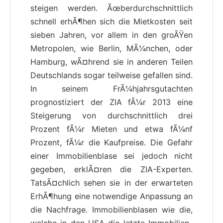
steigen werden. Ãœberdurchschnittlich
schnell erhÃ¶hen sich die Mietkosten seit
sieben Jahren, vor allem in den groÃŸen
Metropolen, wie Berlin, MÃ¼nchen, oder
Hamburg, wÃ¤hrend sie in anderen Teilen
Deutschlands sogar teilweise gefallen sind.
In seinem FrÃ¼hjahrsgutachten
prognostiziert der ZIA fÃ¼r 2013 eine
Steigerung von durchschnittlich drei
Prozent fÃ¼r Mieten und etwa fÃ¼nf
Prozent, fÃ¼r die Kaufpreise. Die Gefahr
einer Immobilienblase sei jedoch nicht
gegeben, erklÃ¤ren die ZIA-Experten.
TatsÃ¤chlich sehen sie in der erwarteten
ErhÃ¶hung eine notwendige Anpassung an
die Nachfrage. Immobilienblasen wie die,
welche in den USA die letzte Immobilien-