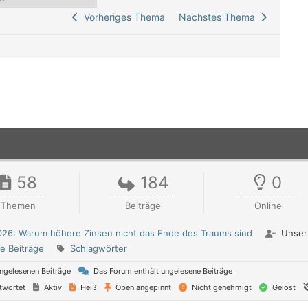
Vorheriges Thema
Nächstes Thema
58
184
0
Themen
Beiträge
Online
026: Warum höhere Zinsen nicht das Ende des Traums sind
Unser 
e Beiträge
Schlagwörter
ngelesenen Beiträge
Das Forum enthält ungelesene Beiträge
twortet
Aktiv
Heiß
Oben angepinnt
Nicht genehmigt
Gelöst