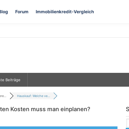
Blog
Forum
Immobilienkredit-Vergleich
te Beiträge
re...
Hauskauf: Welche ve...
kten Kosten muss man einplanen?
S
n