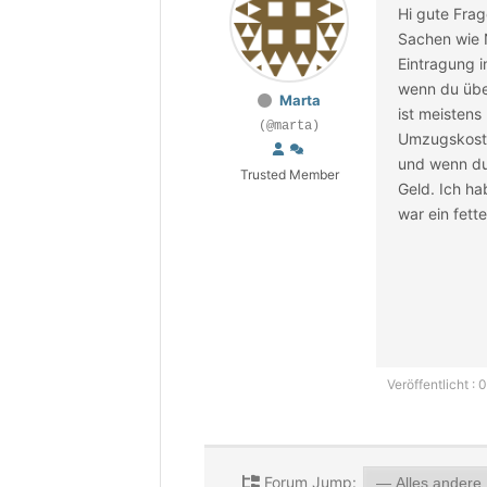
Hi
gute Frag
Sachen wie N
Eintragung i
wenn du übe
Marta
ist meistens
(@marta)
Umzugskoste
und wenn du 
Trusted Member
Geld. Ich h
war ein fett
Veröffentlicht :
Forum Jump: