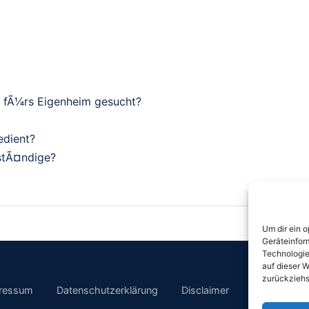
t fÃ¼rs Eigenheim gesucht?
edient?
stÃ¤ndige?
Um dir ein 
Geräteinfor
Technologie
auf dieser W
zurückziehs
ressum
Datenschutzerklärung
Disclaimer
Cookie Richt