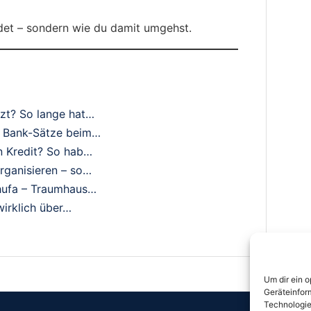
det – sondern wie du damit umgehst.
tzt? So lange hat…
10 Bank-Sätze beim…
n Kredit? So hab…
rganisieren – so…
chufa – Traumhaus…
wirklich über…
Um dir ein 
Geräteinfor
Technologie