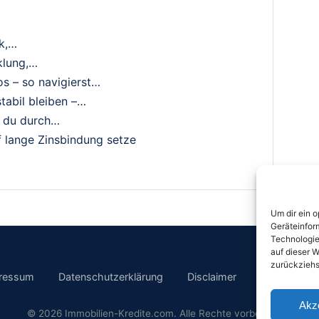
ck,…
klung,…
s – so navigierst…
tabil bleiben –…
t du durch…
f lange Zinsbindung setze
Um dir ein 
Geräteinfor
Technologie
auf dieser W
zurückziehs
ressum
Datenschutzerklärung
Disclaimer
Cookie Richt
Akz
© 2026 Immobilien-Kredite.com. Alle Rechte vorbehalten.