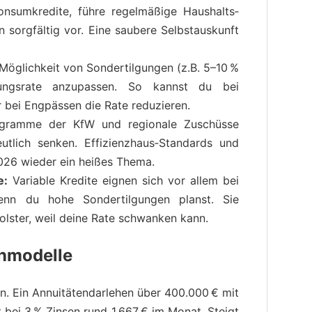
onsumkredite, führe regelmäßige Haushalts­
 sorgfältig vor. Eine saubere Selbstauskunft
Möglichkeit von Sondertilgungen (z.B. 5–10 %
gungsrate anzupassen. So kannst du bei
r bei Engpässen die Rate reduzieren.
ramme der KfW und regionale Zuschüsse
utlich senken. Effizienzhaus‑Standards und
026 wieder ein heißes Thema.
e:
Variable Kredite eignen sich vor allem bei
wenn du hohe Sondertilgungen planst. Sie
Polster, weil deine Rate schwanken kann.
enmodelle
n. Ein Annuitätendarlehen über 400.000 € mit
 bei 3 % Zinsen rund 1.667 € im Monat. Steigt