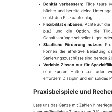
Bonität verbessern:
Tilge teure K
bücher und bereite deine Unterlagen
senkt den Risikoaufschlag.
Flexibilität einbauen:
Achte auf die 
p.a.) und die Option, die Til
Gehaltssprünge schneller tilgen ode
Staatliche Förderung nutzen:
Prog
können die effektive Belastung de
Sanierungszuschüsse sind gerade 2
Variable Zinsen nur für Spezialfäll
sehr kurzen Halte­fristen oder 
erfordern Disziplin und ein solides 
Praxisbeispiele und Rech
Lass uns das Ganze mit Zahlen hinterlege
einer anfänglichen Tilgung von 2 % kostet